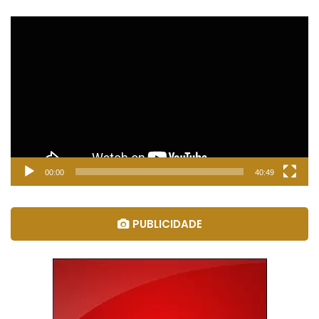
Tocador
de
vídeo
00:00
40:49
PUBLICIDADE