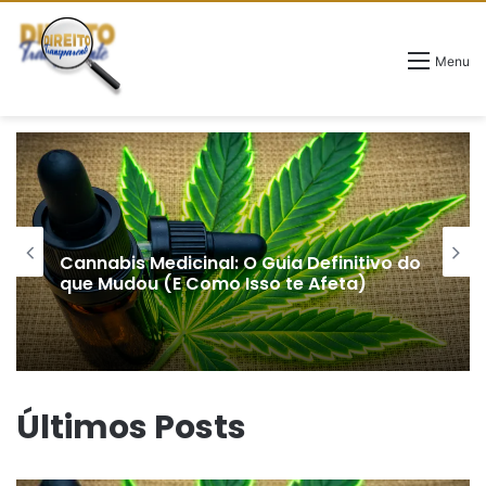
Menu
Cannabis Medicinal: O Guia Definitivo do
que Mudou (E Como Isso te Afeta)
Últimos Posts