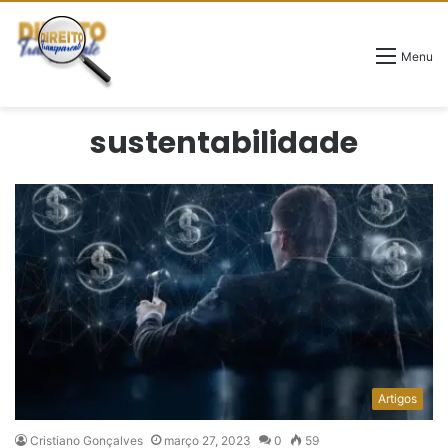
Menu
sustentabilidade
Artigos
Cristiano Gonçalves
março 27, 2023
0
59