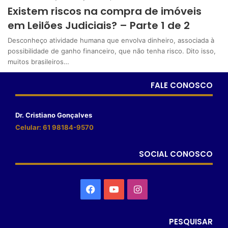
Existem riscos na compra de imóveis
em Leilões Judiciais? – Parte 1 de 2
Desconheço atividade humana que envolva dinheiro, associada à
possibilidade de ganho financeiro, que não tenha risco. Dito isso,
muitos brasileiros…
FALE CONOSCO
Dr. Cristiano Gonçalves
Celular: 61 98184-9570
SOCIAL CONOSCO
PESQUISAR