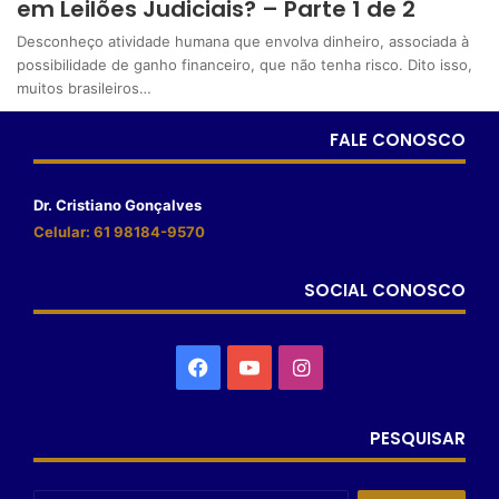
em Leilões Judiciais? – Parte 1 de 2
Desconheço atividade humana que envolva dinheiro, associada à
possibilidade de ganho financeiro, que não tenha risco. Dito isso,
muitos brasileiros…
FALE CONOSCO
Dr. Cristiano Gonçalves
Celular: 61 98184-9570
SOCIAL CONOSCO
PESQUISAR