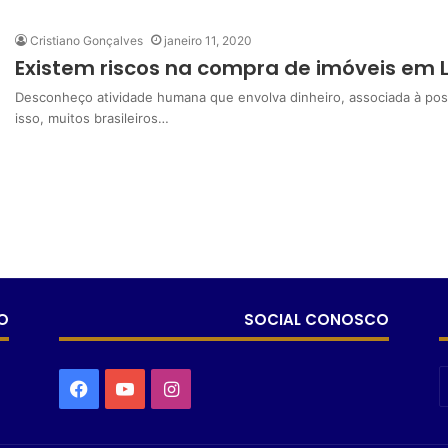
Cristiano Gonçalves
janeiro 11, 2020
Existem riscos na compra de imóveis em Le
Desconheço atividade humana que envolva dinheiro, associada à possi
isso, muitos brasileiros…
O
SOCIAL CONOSCO