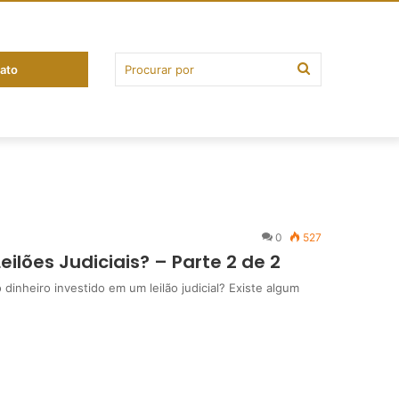
ato
0
527
ilões Judiciais? – Parte 2 de 2
inheiro investido em um leilão judicial? Existe algum