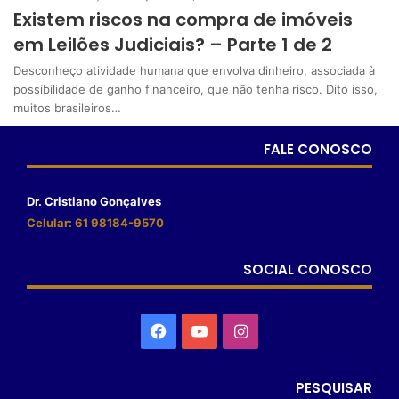
Existem riscos na compra de imóveis
em Leilões Judiciais? – Parte 1 de 2
Desconheço atividade humana que envolva dinheiro, associada à
possibilidade de ganho financeiro, que não tenha risco. Dito isso,
muitos brasileiros…
FALE CONOSCO
Dr. Cristiano Gonçalves
Celular: 61 98184-9570
SOCIAL CONOSCO
PESQUISAR