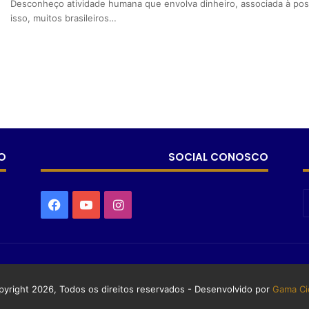
Desconheço atividade humana que envolva dinheiro, associada à possi
isso, muitos brasileiros…
O
SOCIAL CONOSCO
yright 2026, Todos os direitos reservados - Desenvolvido por
Gama Ci