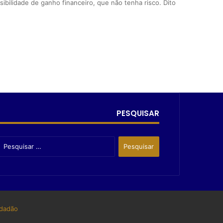
bilidade de ganho financeiro, que não tenha risco. Dito
PESQUISAR
dadão