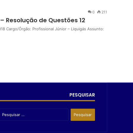
0
211
 – Resolução de Questões 12
argo/Órgão: Profissional Júnior – Liquigás Assunto:
PESQUISAR