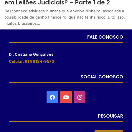
em Leilões Judiciais? – Parte 1 de 2
Desconheço atividade humana que envolva dinheiro, associada à
possibilidade de ganho financeiro, que não tenha risco. Dito isso,
muitos brasileiros…
FALE CONOSCO
Dr. Cristiano Gonçalves
Celular: 61 98184-9570
SOCIAL CONOSCO
PESQUISAR