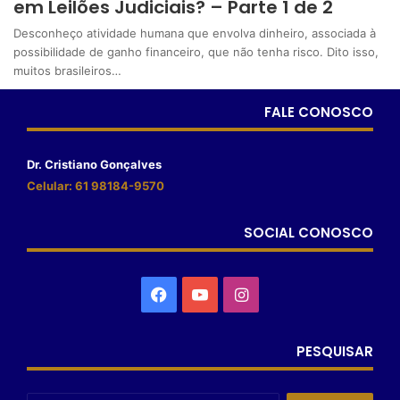
em Leilões Judiciais? – Parte 1 de 2
Desconheço atividade humana que envolva dinheiro, associada à
possibilidade de ganho financeiro, que não tenha risco. Dito isso,
muitos brasileiros…
FALE CONOSCO
Dr. Cristiano Gonçalves
Celular: 61 98184-9570
SOCIAL CONOSCO
PESQUISAR