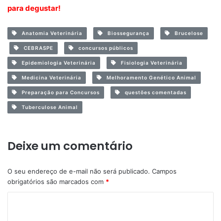
para degustar!
Anatomia Veterinária
Biossegurança
Brucelose
CEBRASPE
concursos públicos
Epidemiologia Veterinária
Fisiologia Veterinária
Medicina Veterinária
Melhoramento Genético Animal
Preparação para Concursos
questões comentadas
Tuberculose Animal
Deixe um comentário
O seu endereço de e-mail não será publicado.
Campos
obrigatórios são marcados com
*
C
o