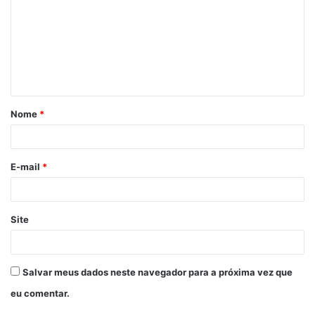
m
e
n
t
á
Nome
*
r
i
o
E-mail
*
*
Site
Salvar meus dados neste navegador para a próxima vez que
eu comentar.