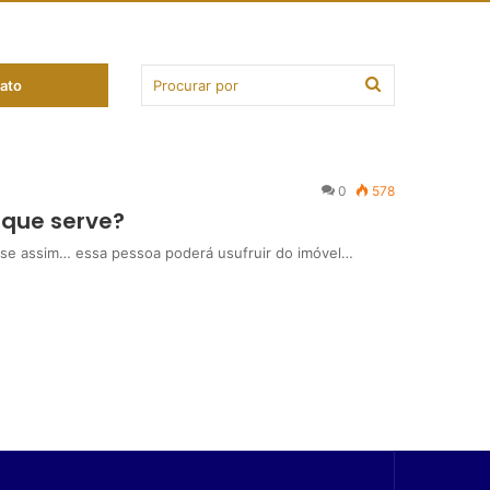
ato
0
578
 que serve?
e assim… essa pessoa poderá usufruir do imóvel…