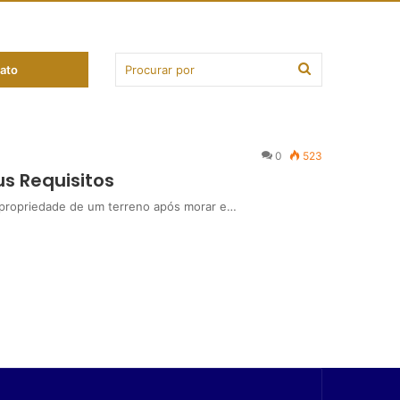
ato
0
523
us Requisitos
 propriedade de um terreno após morar e…