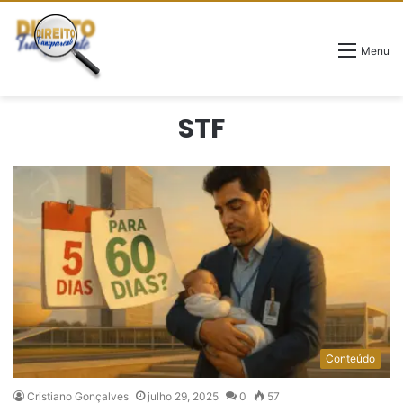
Menu
STF
Conteúdo
Cristiano Gonçalves
julho 29, 2025
0
57