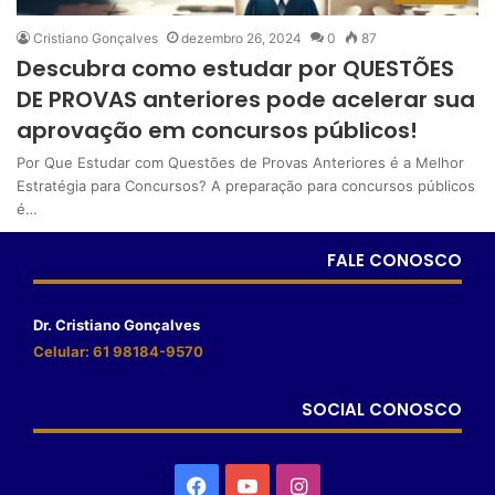
Cristiano Gonçalves
dezembro 26, 2024
0
87
Descubra como estudar por QUESTÕES
DE PROVAS anteriores pode acelerar sua
aprovação em concursos públicos!
Por Que Estudar com Questões de Provas Anteriores é a Melhor
Estratégia para Concursos? A preparação para concursos públicos
é…
FALE CONOSCO
Dr. Cristiano Gonçalves
Celular: 61 98184-9570
SOCIAL CONOSCO