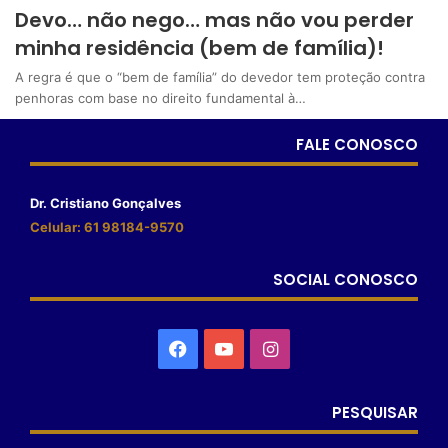
Devo… não nego… mas não vou perder
minha residência (bem de família)!
A regra é que o “bem de família” do devedor tem proteção contra
penhoras com base no direito fundamental à…
FALE CONOSCO
Dr. Cristiano Gonçalves
Celular: 61 98184-9570
SOCIAL CONOSCO
PESQUISAR