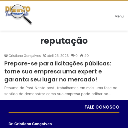
Menu
reputação
Cristiano Gonçalves
abril 26, 2023
0
40
Prepare-se para licitações públicas:
torne sua empresa uma expert e
garanta seu lugar no mercado!
Resumo do Post Neste post, trabalhamos em mais uma fase no
sentido de demonstrar como sua empresa pode brilhar no…
FALE CONOSCO
Dr. Cristiano Gonçalves