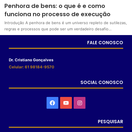
Penhora de bens: o que é e como
funciona no processo de execução
Introdução A penhora de bens é um universo repleto de sutilezas,
regras e processos que pode ser um verdadeiro desafio…
FALE CONOSCO
Dr. Cristiano Gonçalves
Celular: 61 98184-9570
SOCIAL CONOSCO
PESQUISAR