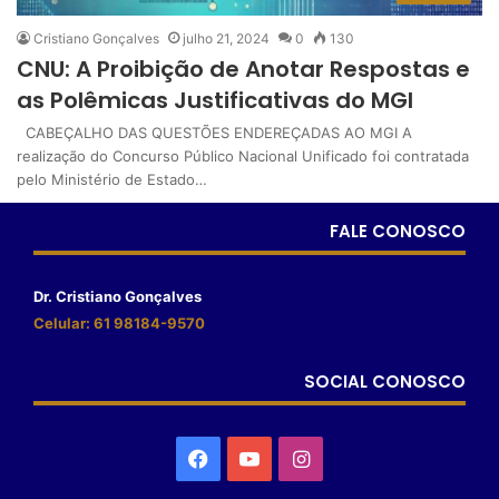
Cristiano Gonçalves
julho 21, 2024
0
130
CNU: A Proibição de Anotar Respostas e
as Polêmicas Justificativas do MGI
CABEÇALHO DAS QUESTÕES ENDEREÇADAS AO MGI A
realização do Concurso Público Nacional Unificado foi contratada
pelo Ministério de Estado…
FALE CONOSCO
Dr. Cristiano Gonçalves
Celular: 61 98184-9570
SOCIAL CONOSCO