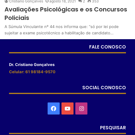
Cristiano Gonçalves
agosto 18, 2021
2
353
Avaliações Psicológicas e os Concursos
Policiais
A Súmula Vinculante nº 44 nos informa que: “só por lei pode
sujeitar a exame psicotécnico a habilitação de candidato…
FALE CONOSCO
Dr. Cristiano Gonçalves
Celular: 61 98184-9570
SOCIAL CONOSCO
PESQUISAR