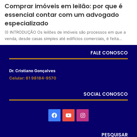
Comprar imóveis em leilão: por que é
essencial contar com um advogado
especializado
(I) INTRODUÇÃO Os leilões de imóveis são processos em que a
venda, desde casas simples até edifícios comerciais, é feita…
FALE CONOSCO
Dr. Cristiano Gonçalves
Celular: 61 98184-9570
SOCIAL CONOSCO
PESQUISAR