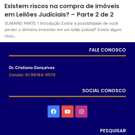
Existem riscos na compra de imóveis
em Leilões Judiciais? – Parte 2 de 2
SUMÁRIO PARTE 1 Introdução Existe a possibilidade de você
perder o dinheiro investido em um leilão judicial? Existe algum
risco…
FALE CONOSCO
Dr. Cristiano Gonçalves
Celular: 61 98184-9570
SOCIAL CONOSCO
PESQUISAR