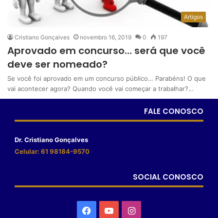
Artigos
Cristiano Gonçalves
novembro 16, 2019
0
197
Aprovado em concurso… será que você
deve ser nomeado?
Se você foi aprovado em um concurso público… Parabéns! O que
vai acontecer agora? Quando você vai começar a trabalhar?…
FALE CONOSCO
Dr. Cristiano Gonçalves
Celular: 61 98184-9570
SOCIAL CONOSCO