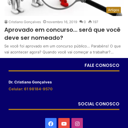
Artigos
Cristiano Gonçalves
novembro 16, 2019
0
197
Aprovado em concurso… será que você
deve ser nomeado?
Se você foi aprovado em um concurso público… Parabéns! O que
vai acontecer agora? Quando você vai começar a trabalhar?…
FALE CONOSCO
Dr. Cristiano Gonçalves
Celular: 61 98184-9570
SOCIAL CONOSCO