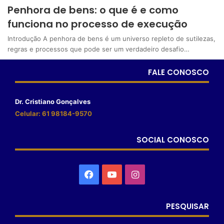
Penhora de bens: o que é e como
funciona no processo de execução
Introdução A penhora de bens é um universo repleto de sutilezas,
regras e processos que pode ser um verdadeiro desafio…
FALE CONOSCO
Dr. Cristiano Gonçalves
Celular: 61 98184-9570
SOCIAL CONOSCO
PESQUISAR