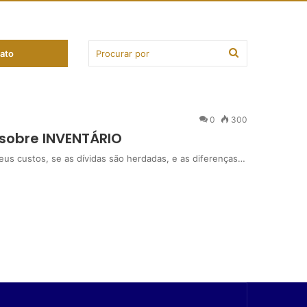
ato
io
0
300
 sobre INVENTÁRIO
seus custos, se as dívidas são herdadas, e as diferenças…