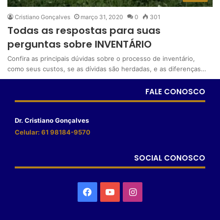
Cristiano Gonçalves
março 31, 2020
0
301
Todas as respostas para suas
perguntas sobre INVENTÁRIO
Confira as principais dúvidas sobre o processo de inventário,
como seus custos, se as dívidas são herdadas, e as diferenças…
FALE CONOSCO
Dr. Cristiano Gonçalves
Celular: 61 98184-9570
SOCIAL CONOSCO