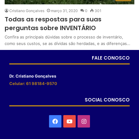
Cristiano Gonçalves
março 31, 2020
0
301
Todas as respostas para suas
perguntas sobre INVENTÁRIO
Confira as principais dúvidas sobre o processo de inventário,
como seus custos, se as dívidas são herdadas, e as diferenças…
FALE CONOSCO
Dr. Cristiano Gonçalves
Celular: 61 98184-9570
SOCIAL CONOSCO