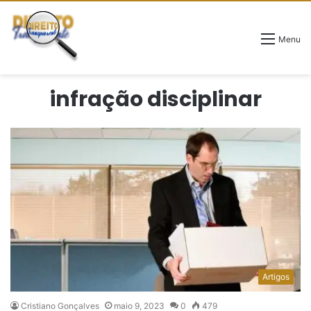
Menu
infração disciplinar
Artigos
Cristiano Gonçalves
maio 9, 2023
0
479