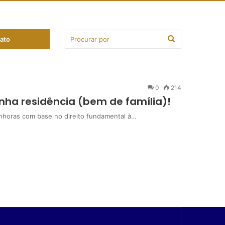
ato
0
214
ha residência (bem de família)!
enhoras com base no direito fundamental à…