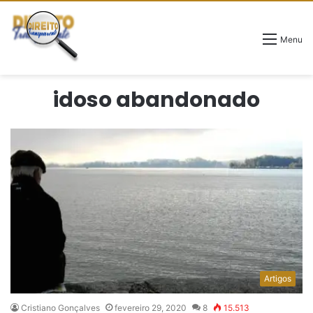
Menu
idoso abandonado
Artigos
Cristiano Gonçalves
fevereiro 29, 2020
8
15.513