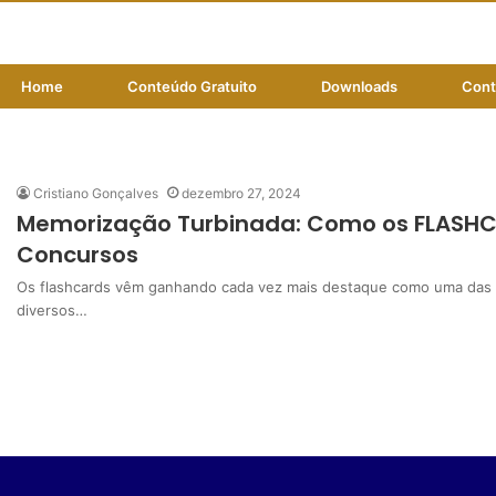
Home
Conteúdo Gratuito
Downloads
Cont
cards para aprovação em co
Cristiano Gonçalves
dezembro 27, 2024
Memorização Turbinada: Como os FLASH
Concursos
Os flashcards vêm ganhando cada vez mais destaque como uma das f
diversos…