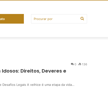
ato
0
136
Idosos: Direitos, Deveres e
e Desafios Legais A velhice é uma etapa da vida…