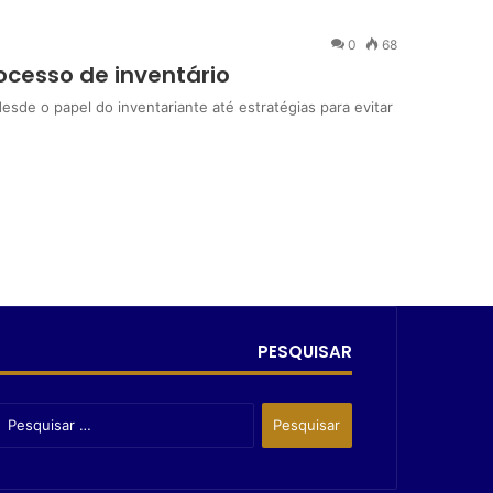
0
68
rocesso de inventário
sde o papel do inventariante até estratégias para evitar
PESQUISAR