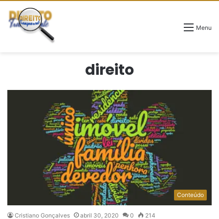
Menu
direito
Conteúdo
Cristiano Gonçalves
abril 30, 2020
0
214