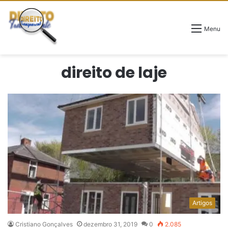
Menu
direito de laje
Artigos
Cristiano Gonçalves
dezembro 31, 2019
0
2.085