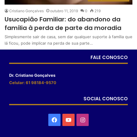
Cristiano Gonçalves
outubro 11, 2019
0
219
Usucapião Familiar: do abandono da
família à perda de parte da moradia
Simplesmente sair de casa, sem dar qualquer suporte à família que
lá ficou, pode implicar na perda de sua parte…
FALE CONOSCO
Dr. Cristiano Gonçalves
Celular: 61 98184-9570
SOCIAL CONOSCO