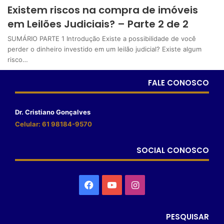
Existem riscos na compra de imóveis
em Leilões Judiciais? – Parte 2 de 2
SUMÁRIO PARTE 1 Introdução Existe a possibilidade de você
perder o dinheiro investido em um leilão judicial? Existe algum
risco…
FALE CONOSCO
Dr. Cristiano Gonçalves
Celular: 61 98184-9570
SOCIAL CONOSCO
PESQUISAR