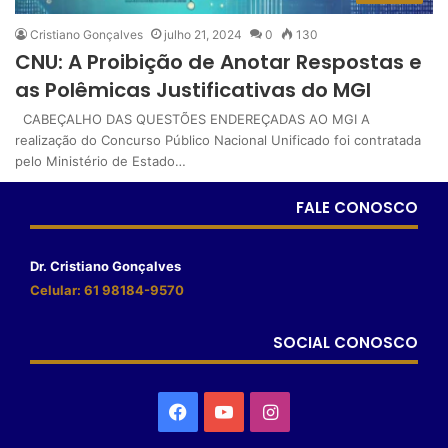
Cristiano Gonçalves
julho 21, 2024
0
130
CNU: A Proibição de Anotar Respostas e
as Polêmicas Justificativas do MGI
CABEÇALHO DAS QUESTÕES ENDEREÇADAS AO MGI A
realização do Concurso Público Nacional Unificado foi contratada
pelo Ministério de Estado…
FALE CONOSCO
Dr. Cristiano Gonçalves
Celular: 61 98184-9570
SOCIAL CONOSCO