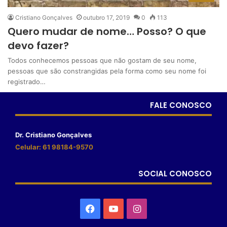
Cristiano Gonçalves
outubro 17, 2019
0
113
Quero mudar de nome… Posso? O que
devo fazer?
Todos conhecemos pessoas que não gostam de seu nome,
pessoas que são constrangidas pela forma como seu nome foi
registrado…
FALE CONOSCO
Dr. Cristiano Gonçalves
Celular: 61 98184-9570
SOCIAL CONOSCO