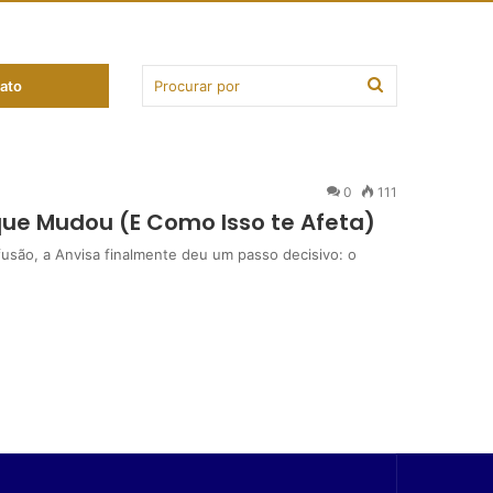
ato
0
111
 que Mudou (E Como Isso te Afeta)
fusão, a Anvisa finalmente deu um passo decisivo: o