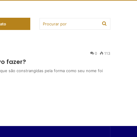
ato
0
113
o fazer?
ue são constrangidas pela forma como seu nome foi