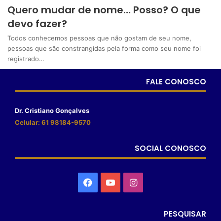
Quero mudar de nome… Posso? O que
devo fazer?
Todos conhecemos pessoas que não gostam de seu nome,
pessoas que são constrangidas pela forma como seu nome foi
registrado…
FALE CONOSCO
Dr. Cristiano Gonçalves
Celular: 61 98184-9570
SOCIAL CONOSCO
PESQUISAR