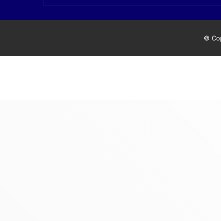
© Cop