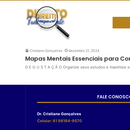
Cristiano Gonçalves
dezembro 21, 2024
Mapas Mentais Essenciais para Co
D E G U S T A Ç Ã O Organize seus estudos e maximize 
FALE CONOSC
Dr. Cristiano Gonçalves
Celular: 61 98184-9570