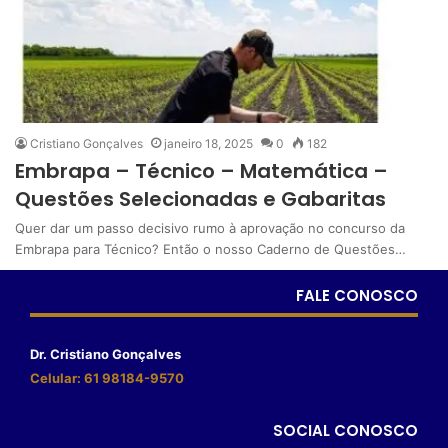
Cristiano Gonçalves
janeiro 18, 2025
0
182
Embrapa – Técnico – Matemática –
Questões Selecionadas e Gabaritas
Quer dar um passo decisivo rumo à aprovação no concurso da
Embrapa para Técnico? Então o nosso Caderno de Questões…
FALE CONOSCO
Dr. Cristiano Gonçalves
Celular: 61 98184-9570
SOCIAL CONOSCO